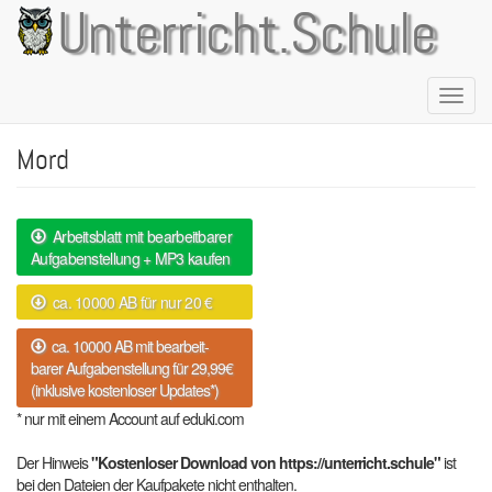
Direkt
Unterricht.Schule
zum
Inhalt
Naviga
aktivie
Mord
Arbeitsblatt mit bearbeitbarer
Aufgabenstellung + MP3 kaufen
ca. 10000 AB für nur 20 €
ca. 10000 AB mit bearbeit-
barer Aufgabenstellung für 29,99€
(inklusive kostenloser Updates*)
* nur mit einem Account auf eduki.com
Der Hinweis
"Kostenloser Download von https://unterricht.schule"
ist
bei den Dateien der Kaufpakete nicht enthalten.