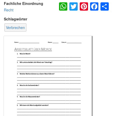
WhatsApp
Twitter
Pintere
Fac
S
Fachliche Einordnung
Recht
Schlagwörter
Verbrechen