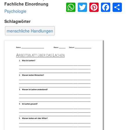
WhatsApp
Twitter
Pintere
Fac
S
Fachliche Einordnung
Psychologie
Schlagwörter
menschliche Handlungen