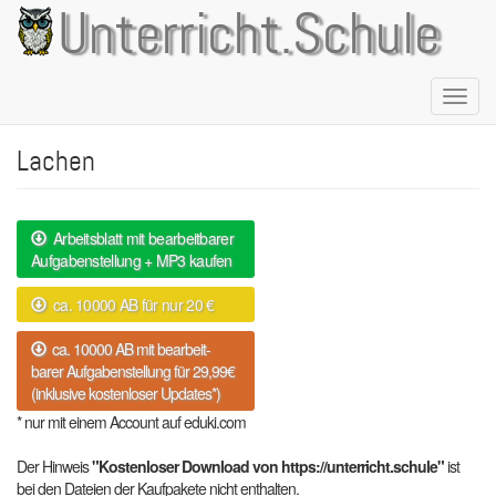
Direkt
Unterricht.Schule
zum
Inhalt
Naviga
aktivie
Lachen
Arbeitsblatt mit bearbeitbarer
Aufgabenstellung + MP3 kaufen
ca. 10000 AB für nur 20 €
ca. 10000 AB mit bearbeit-
barer Aufgabenstellung für 29,99€
(inklusive kostenloser Updates*)
* nur mit einem Account auf eduki.com
Der Hinweis
"Kostenloser Download von https://unterricht.schule"
ist
bei den Dateien der Kaufpakete nicht enthalten.