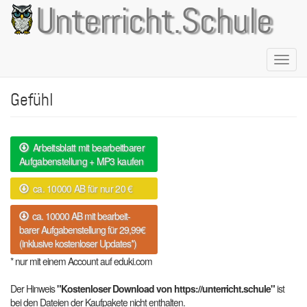
Direkt
Unterricht.Schule
zum
Inhalt
Naviga
aktivie
Gefühl
Arbeitsblatt mit bearbeitbarer
Aufgabenstellung + MP3 kaufen
ca. 10000 AB für nur 20 €
ca. 10000 AB mit bearbeit-
barer Aufgabenstellung für 29,99€
(inklusive kostenloser Updates*)
* nur mit einem Account auf eduki.com
Der Hinweis
"Kostenloser Download von https://unterricht.schule"
ist
bei den Dateien der Kaufpakete nicht enthalten.