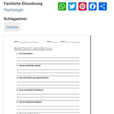
WhatsApp
Twitter
Pintere
Fac
S
Fachliche Einordnung
Psychologie
Schlagwörter
Gefühle