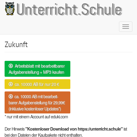
Direkt
Unterricht.Schule
zum
Inhalt
Naviga
aktivie
Zukunft
Arbeitsblatt mit bearbeitbarer
Aufgabenstellung + MP3 kaufen
ca. 10000 AB für nur 20 €
ca. 10000 AB mit bearbeit-
barer Aufgabenstellung für 29,99€
(inklusive kostenloser Updates*)
* nur mit einem Account auf eduki.com
Der Hinweis
"Kostenloser Download von https://unterricht.schule"
ist
bei den Dateien der Kaufpakete nicht enthalten.