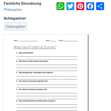
WhatsApp
Twitter
Pintere
Fac
S
Fachliche Einordnung
Philosophie
Schlagwörter
Zeitangaben