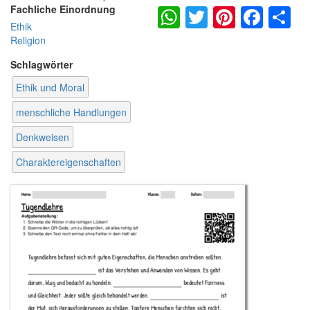
WhatsApp
Twitter
Pintere
Fac
S
Fachliche Einordnung
Ethik
Religion
Schlagwörter
Ethik und Moral
menschliche Handlungen
Denkweisen
Charaktereigenschaften