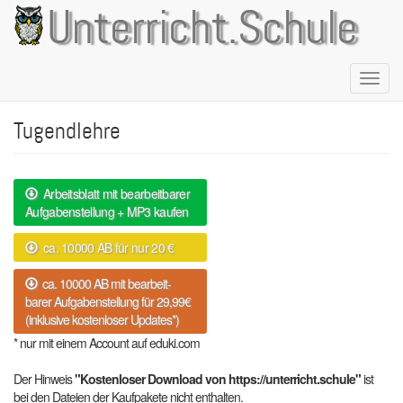
Direkt
Unterricht.Schule
zum
Inhalt
Naviga
aktivie
Tugendlehre
Arbeitsblatt mit bearbeitbarer
Aufgabenstellung + MP3 kaufen
ca. 10000 AB für nur 20 €
ca. 10000 AB mit bearbeit-
barer Aufgabenstellung für 29,99€
(inklusive kostenloser Updates*)
* nur mit einem Account auf eduki.com
Der Hinweis
"Kostenloser Download von https://unterricht.schule"
ist
bei den Dateien der Kaufpakete nicht enthalten.