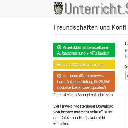
Direkt
Unterricht.
Main
zum
Inhalt
navigation
Freundschaften und Konfl
F
Arbeitsblatt mit bearbeitbarer
E
Aufgabenstellung + MP3 kaufen
R
ca. 10000 AB für nur 20 €
S
ca. 10000 AB mit bearbeit-
barer Aufgabenstellung für 29,99€
(inklusive kostenloser Updates*)
* nur mit einem Account auf eduki.com
Der Hinweis
"Kostenloser Download
von https://unterricht.schule"
ist bei
den Dateien der Kaufpakete nicht
enthalten.