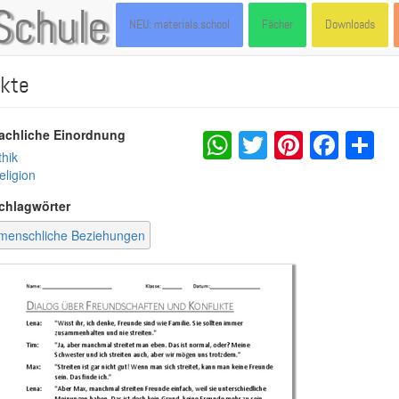
Schule
NEU: materials.school
Fächer
Downloads
ikte
WhatsApp
Twitter
Pintere
Fac
S
achliche Einordnung
thik
eligion
chlagwörter
menschliche Beziehungen