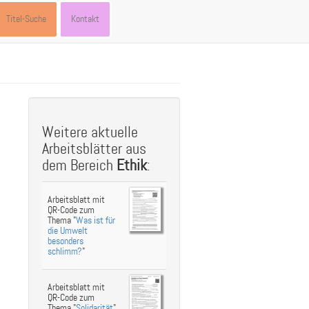
Titel-Suche
Kontakt
st
ebook
hare
Weitere aktuelle
Arbeitsblätter aus
dem Bereich
Ethik
:
Arbeitsblatt mit
QR-Code zum
Thema "
Was ist für
die Umwelt
besonders
schlimm?
"
Arbeitsblatt mit
QR-Code zum
Thema "
Solidarität
"