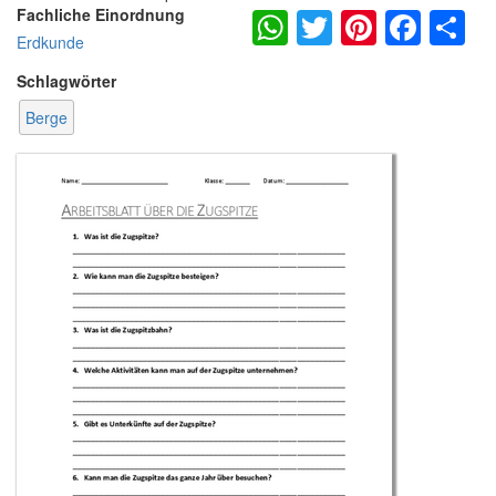
WhatsApp
Twitter
Pintere
Fac
S
Fachliche Einordnung
Erdkunde
Schlagwörter
Berge