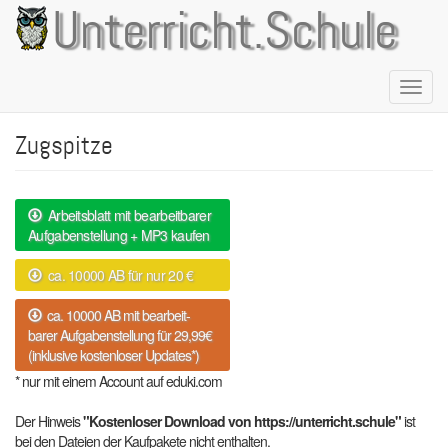
Direkt
Unterricht.Schule
zum
Inhalt
Naviga
aktivie
Zugspitze
Arbeitsblatt mit bearbeitbarer
Aufgabenstellung + MP3 kaufen
ca. 10000 AB für nur 20 €
ca. 10000 AB mit bearbeit-
barer Aufgabenstellung für 29,99€
(inklusive kostenloser Updates*)
* nur mit einem Account auf eduki.com
Der Hinweis
"Kostenloser Download von https://unterricht.schule"
ist
bei den Dateien der Kaufpakete nicht enthalten.