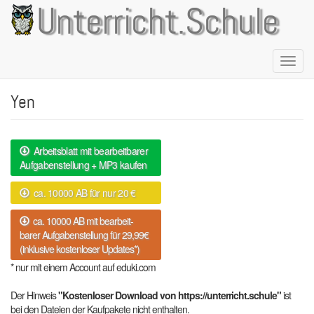
Direkt
Unterricht.Schule
zum
Inhalt
Naviga
aktivie
Yen
Arbeitsblatt mit bearbeitbarer
Aufgabenstellung + MP3 kaufen
ca. 10000 AB für nur 20 €
ca. 10000 AB mit bearbeit-
barer Aufgabenstellung für 29,99€
(inklusive kostenloser Updates*)
* nur mit einem Account auf eduki.com
Der Hinweis
"Kostenloser Download von https://unterricht.schule"
ist
bei den Dateien der Kaufpakete nicht enthalten.