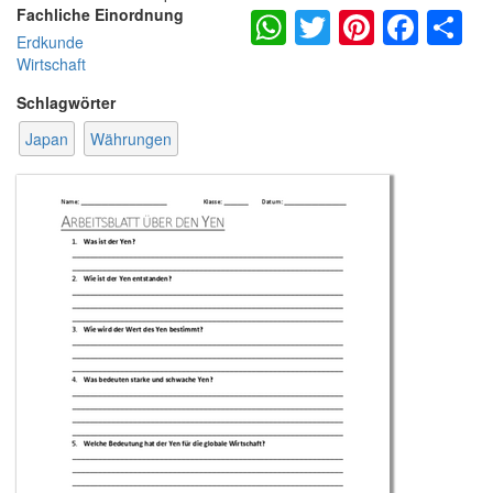
WhatsApp
Twitter
Pintere
Fac
S
Fachliche Einordnung
Erdkunde
Wirtschaft
Schlagwörter
Japan
Währungen