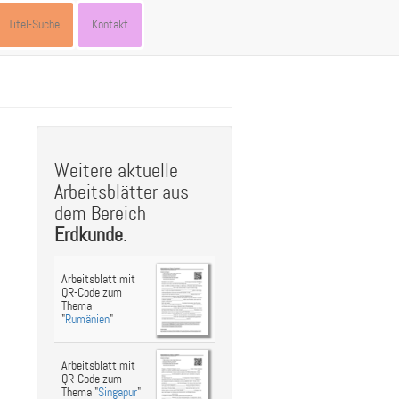
Titel-Suche
Kontakt
st
ebook
hare
Weitere aktuelle
Arbeitsblätter aus
dem Bereich
Erdkunde
:
Arbeitsblatt mit
QR-Code zum
Thema
"
Rumänien
"
Arbeitsblatt mit
QR-Code zum
Thema "
Singapur
"