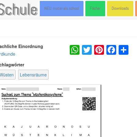
Schule
NEU: materials.school
Fächer
Downloads
WhatsApp
Twitter
Pintere
Fac
S
achliche Einordnung
rdkunde
chlagwörter
Wüsten
Lebensräume