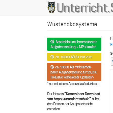
Direkt
Unterricht.
Main
zum
Inhalt
navigation
Wüstenökosysteme
F
Arbeitsblatt mit bearbeitbarer
E
Aufgabenstellung + MP3 kaufen
S
ca. 10000 AB für nur 20 €
ca. 10000 AB mit bearbeit-
barer Aufgabenstellung für 29,99€
(inklusive kostenloser Updates*)
* nur mit einem Account auf eduki.com
Der Hinweis
"Kostenloser Download
von https://unterricht.schule"
ist bei
den Dateien der Kaufpakete nicht
enthalten.