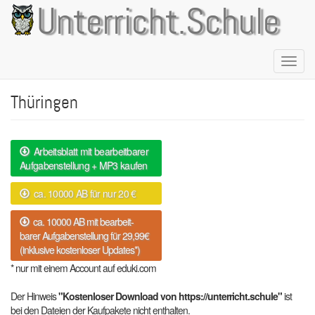
Direkt
Unterricht.Schule
zum
Inhalt
Naviga
aktivie
Thüringen
Arbeitsblatt mit bearbeitbarer
Aufgabenstellung + MP3 kaufen
ca. 10000 AB für nur 20 €
ca. 10000 AB mit bearbeit-
barer Aufgabenstellung für 29,99€
(inklusive kostenloser Updates*)
* nur mit einem Account auf eduki.com
Der Hinweis
"Kostenloser Download von https://unterricht.schule"
ist
bei den Dateien der Kaufpakete nicht enthalten.