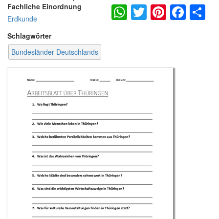
WhatsApp
Twitter
Pintere
Fac
S
Fachliche Einordnung
Erdkunde
Schlagwörter
Bundesländer Deutschlands