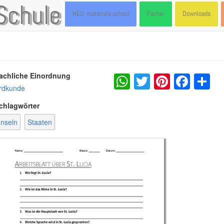
Schule
NEU: materials.school
Fächer
Downloads
WhatsApp
Twitter
Pintere
Fac
S
achliche Einordnung
rdkunde
chlagwörter
Inseln
Staaten