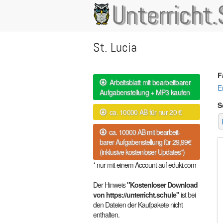
Direkt
Unterricht.
Main
zum
Inhalt
navigation
St. Lucia
F
Arbeitsblatt mit bearbeitbarer
E
Aufgabenstellung + MP3 kaufen
S
ca. 10000 AB für nur 20 €
ca. 10000 AB mit bearbeit-
barer Aufgabenstellung für 29,99€
(inklusive kostenloser Updates*)
* nur mit einem Account auf eduki.com
Der Hinweis
"Kostenloser Download
von https://unterricht.schule"
ist bei
den Dateien der Kaufpakete nicht
enthalten.