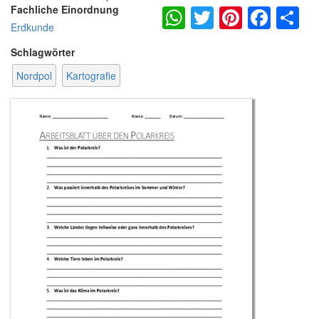
WhatsApp
Twitter
Pintere
Fac
S
Fachliche Einordnung
Erdkunde
Schlagwörter
Nordpol
Kartografie