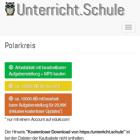
Direkt
Unterricht.Schule
zum
Inhalt
Naviga
aktivie
Polarkreis
Arbeitsblatt mit bearbeitbarer
Aufgabenstellung + MP3 kaufen
ca. 10000 AB für nur 20 €
ca. 10000 AB mit bearbeit-
barer Aufgabenstellung für 29,99€
(inklusive kostenloser Updates*)
* nur mit einem Account auf eduki.com
Der Hinweis
"Kostenloser Download von https://unterricht.schule"
ist
bei den Dateien der Kaufpakete nicht enthalten.