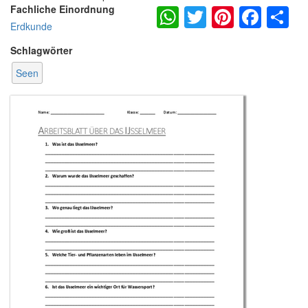
WhatsApp
Twitter
Pintere
Fac
S
Fachliche Einordnung
Erdkunde
Schlagwörter
Seen