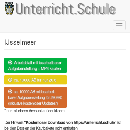
Direkt
Unterricht.Schule
zum
Inhalt
Naviga
aktivie
IJsselmeer
Arbeitsblatt mit bearbeitbarer
Aufgabenstellung + MP3 kaufen
ca. 10000 AB für nur 20 €
ca. 10000 AB mit bearbeit-
barer Aufgabenstellung für 29,99€
(inklusive kostenloser Updates*)
* nur mit einem Account auf eduki.com
Der Hinweis
"Kostenloser Download von https://unterricht.schule"
ist
bei den Dateien der Kaufpakete nicht enthalten.