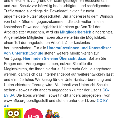
und erleichtern. Aufgrund der stark gestiegenen Besucherzahl
und zum Schutz vor böswillig beabsichtigtem und schädigendem
Traffic wurde allerdings die Downloadfunktion für nicht
angemeldete Nutzer abgeschaltet. Um andererseits dem Wunsch
von Lehrkräften entgegenzukommen, die sich weiterhin eine
kostenlose Downloadmöglichkeit für einen großen Teil der
Arbeitsblätter wünschen, wird ein
Mitgliederbereich
eingerichtet.
Angemeldete Mitglieder haben also weiterhin die Möglichkeit,
einen Teil der angebotenen Arbeitsblätter kostenlos
herunterzuladen. Für alle
Unterstützerinnen und Unterstützer
von Unterricht.Schule
stehen weitere Möglichkeiten zur
Verfügung.
Hier finden Sie eine Übersicht dazu
. Sollten Sie
Fragen oder Anregungen haben, nutzen Sie bitte die
Möglichkeiten, die Ihnen hierfür auf Unterricht.Schule angeboten
werden, damit sich das Internetangebot gut weiterentwickeln lässt
und ein nützliches Werkzeug für die Unterrichtsvorbereitung und
Unterrichtsdurchführung wird. Alle Inhalt von Unterricht.Schule
stehen - soweit nicht anders angegeben - unter der Lizenz
CC-
BY-SA
. Die Icons werden - soweit nicht anders angegeben - von
www.h5p.org bereitgestellt und stehen unter der Lizenz
CC BY
4.0
.