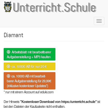
Direkt
Unterricht.Schule
zum
Inhalt
Naviga
aktivie
Diamant
Arbeitsblatt mit bearbeitbarer
Aufgabenstellung + MP3 kaufen
ca. 10000 AB für nur 20 €
ca. 10000 AB mit bearbeit-
barer Aufgabenstellung für 29,99€
(inklusive kostenloser Updates*)
* nur mit einem Account auf eduki.com
Der Hinweis
"Kostenloser Download von https://unterricht.schule"
ist
bei den Dateien der Kaufpakete nicht enthalten.