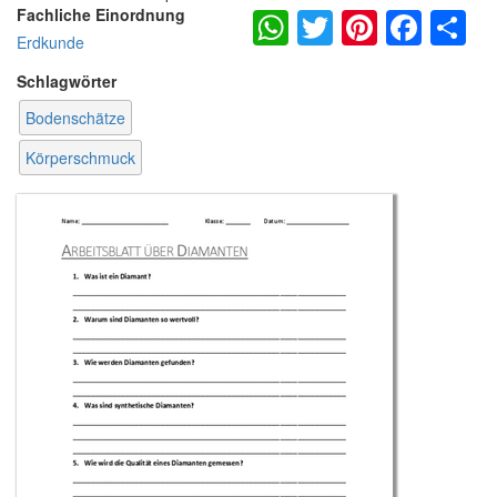
WhatsApp
Twitter
Pintere
Fac
S
Fachliche Einordnung
Erdkunde
Schlagwörter
Bodenschätze
Körperschmuck