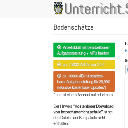
Direkt
Unterricht.
Main
zum
Inhalt
navigation
Bodenschätze
F
Arbeitsblatt mit bearbeitbarer
E
Aufgabenstellung + MP3 kaufen
S
ca. 10000 AB für nur 20 €
ca. 10000 AB mit bearbeit-
barer Aufgabenstellung für 29,99€
(inklusive kostenloser Updates*)
* nur mit einem Account auf eduki.com
Der Hinweis
"Kostenloser Download
von https://unterricht.schule"
ist bei
den Dateien der Kaufpakete nicht
enthalten.