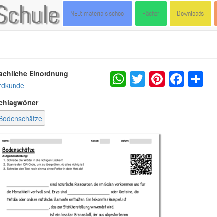
Schule
NEU: materials.school
Fächer
Downloads
WhatsApp
Twitter
Pintere
Fac
S
achliche Einordnung
rdkunde
chlagwörter
Bodenschätze