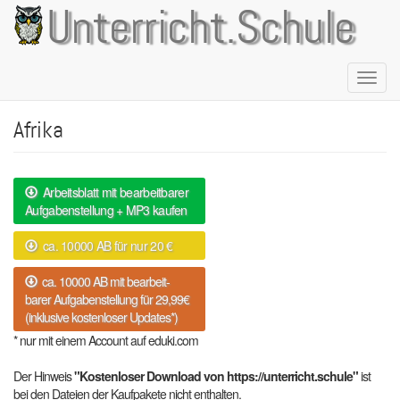
Direkt
Unterricht.Schule
zum
Inhalt
Naviga
aktivie
Afrika
Arbeitsblatt mit bearbeitbarer
Aufgabenstellung + MP3 kaufen
ca. 10000 AB für nur 20 €
ca. 10000 AB mit bearbeit-
barer Aufgabenstellung für 29,99€
(inklusive kostenloser Updates*)
* nur mit einem Account auf eduki.com
Der Hinweis
"Kostenloser Download von https://unterricht.schule"
ist
bei den Dateien der Kaufpakete nicht enthalten.