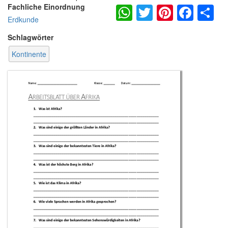
WhatsApp
Twitter
Pintere
Fac
S
Fachliche Einordnung
Erdkunde
Schlagwörter
Kontinente