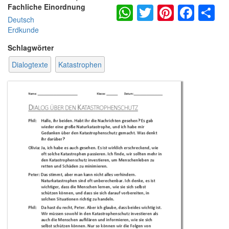
WhatsApp
Twitter
Pintere
Fac
S
Fachliche Einordnung
Deutsch
Erdkunde
Schlagwörter
Dialogtexte
Katastrophen