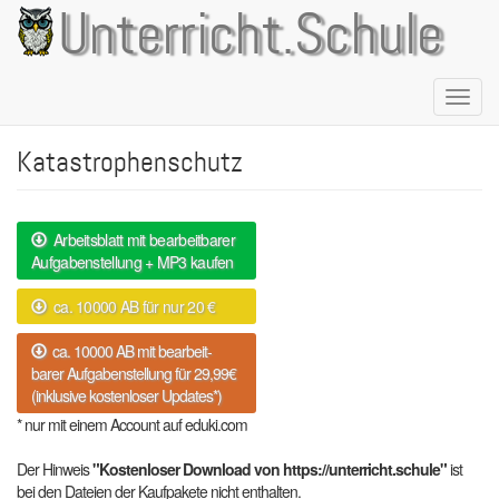
Direkt
Unterricht.Schule
zum
Inhalt
Naviga
aktivie
Katastrophenschutz
Arbeitsblatt mit bearbeitbarer
Aufgabenstellung + MP3 kaufen
ca. 10000 AB für nur 20 €
ca. 10000 AB mit bearbeit-
barer Aufgabenstellung für 29,99€
(inklusive kostenloser Updates*)
* nur mit einem Account auf eduki.com
Der Hinweis
"Kostenloser Download von https://unterricht.schule"
ist
bei den Dateien der Kaufpakete nicht enthalten.