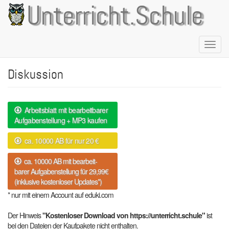
Direkt
Unterricht.Schule
zum
Inhalt
Naviga
aktivie
Diskussion
Arbeitsblatt mit bearbeitbarer
Aufgabenstellung + MP3 kaufen
ca. 10000 AB für nur 20 €
ca. 10000 AB mit bearbeit-
barer Aufgabenstellung für 29,99€
(inklusive kostenloser Updates*)
* nur mit einem Account auf eduki.com
Der Hinweis
"Kostenloser Download von https://unterricht.schule"
ist
bei den Dateien der Kaufpakete nicht enthalten.