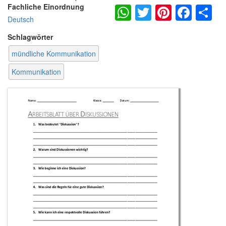
WhatsApp
Twitter
Pintere
Fac
S
Fachliche Einordnung
Deutsch
Schlagwörter
mündliche Kommunikation
Kommunikation