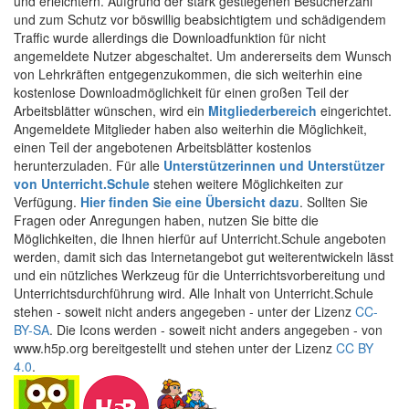
und erleichtern. Aufgrund der stark gestiegenen Besucherzahl
und zum Schutz vor böswillig beabsichtigtem und schädigendem
Traffic wurde allerdings die Downloadfunktion für nicht
angemeldete Nutzer abgeschaltet. Um andererseits dem Wunsch
von Lehrkräften entgegenzukommen, die sich weiterhin eine
kostenlose Downloadmöglichkeit für einen großen Teil der
Arbeitsblätter wünschen, wird ein
Mitgliederbereich
eingerichtet.
Angemeldete Mitglieder haben also weiterhin die Möglichkeit,
einen Teil der angebotenen Arbeitsblätter kostenlos
herunterzuladen. Für alle
Unterstützerinnen und Unterstützer
von Unterricht.Schule
stehen weitere Möglichkeiten zur
Verfügung.
Hier finden Sie eine Übersicht dazu
. Sollten Sie
Fragen oder Anregungen haben, nutzen Sie bitte die
Möglichkeiten, die Ihnen hierfür auf Unterricht.Schule angeboten
werden, damit sich das Internetangebot gut weiterentwickeln lässt
und ein nützliches Werkzeug für die Unterrichtsvorbereitung und
Unterrichtsdurchführung wird. Alle Inhalt von Unterricht.Schule
stehen - soweit nicht anders angegeben - unter der Lizenz
CC-
BY-SA
. Die Icons werden - soweit nicht anders angegeben - von
www.h5p.org bereitgestellt und stehen unter der Lizenz
CC BY
4.0
.