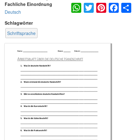
WhatsApp
Twitter
Pintere
Fac
S
Fachliche Einordnung
Deutsch
Schlagwörter
Schriftsprache