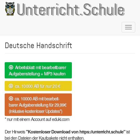
Direkt
Unterricht.Schule
zum
Inhalt
Naviga
aktivie
Deutsche Handschrift
Arbeitsblatt mit bearbeitbarer
Aufgabenstellung + MP3 kaufen
ca. 10000 AB für nur 20 €
ca. 10000 AB mit bearbeit-
barer Aufgabenstellung für 29,99€
(inklusive kostenloser Updates*)
* nur mit einem Account auf eduki.com
Der Hinweis
"Kostenloser Download von https://unterricht.schule"
ist
bei den Dateien der Kaufpakete nicht enthalten.