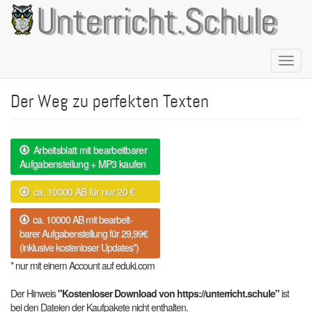
Direkt
Unterricht.Schule
zum
Inhalt
Naviga
aktivie
Der Weg zu perfekten Texten
Arbeitsblatt mit bearbeitbarer
Aufgabenstellung + MP3 kaufen
ca. 10000 AB für nur 20 €
ca. 10000 AB mit bearbeit-
barer Aufgabenstellung für 29,99€
(inklusive kostenloser Updates*)
* nur mit einem Account auf eduki.com
Der Hinweis
"Kostenloser Download von https://unterricht.schule"
ist
bei den Dateien der Kaufpakete nicht enthalten.