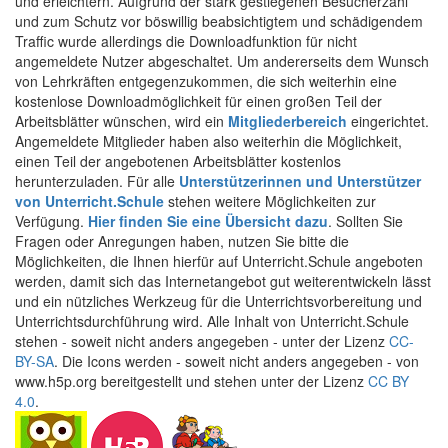
und erleichtern. Aufgrund der stark gestiegenen Besucherzahl
und zum Schutz vor böswillig beabsichtigtem und schädigendem
Traffic wurde allerdings die Downloadfunktion für nicht
angemeldete Nutzer abgeschaltet. Um andererseits dem Wunsch
von Lehrkräften entgegenzukommen, die sich weiterhin eine
kostenlose Downloadmöglichkeit für einen großen Teil der
Arbeitsblätter wünschen, wird ein
Mitgliederbereich
eingerichtet.
Angemeldete Mitglieder haben also weiterhin die Möglichkeit,
einen Teil der angebotenen Arbeitsblätter kostenlos
herunterzuladen. Für alle
Unterstützerinnen und Unterstützer
von Unterricht.Schule
stehen weitere Möglichkeiten zur
Verfügung.
Hier finden Sie eine Übersicht dazu
. Sollten Sie
Fragen oder Anregungen haben, nutzen Sie bitte die
Möglichkeiten, die Ihnen hierfür auf Unterricht.Schule angeboten
werden, damit sich das Internetangebot gut weiterentwickeln lässt
und ein nützliches Werkzeug für die Unterrichtsvorbereitung und
Unterrichtsdurchführung wird. Alle Inhalt von Unterricht.Schule
stehen - soweit nicht anders angegeben - unter der Lizenz
CC-
BY-SA
. Die Icons werden - soweit nicht anders angegeben - von
www.h5p.org bereitgestellt und stehen unter der Lizenz
CC BY
4.0
.