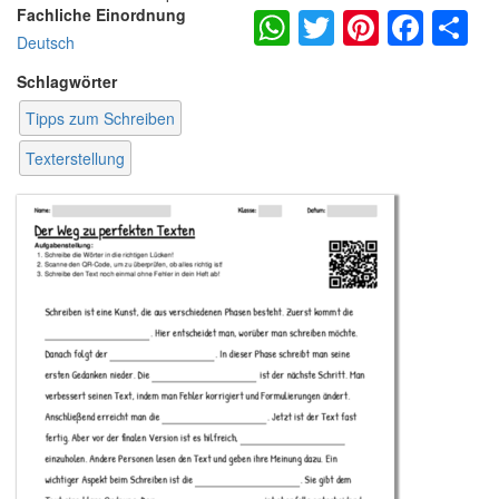
WhatsApp
Twitter
Pintere
Fac
S
Fachliche Einordnung
Deutsch
Schlagwörter
Tipps zum Schreiben
Texterstellung