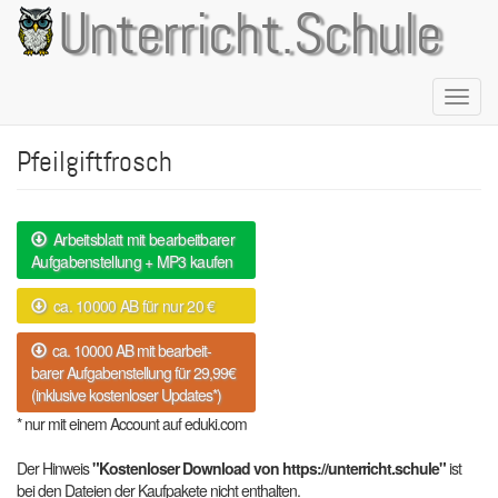
Direkt
Unterricht.Schule
zum
Inhalt
Naviga
aktivie
Pfeilgiftfrosch
Arbeitsblatt mit bearbeitbarer
Aufgabenstellung + MP3 kaufen
ca. 10000 AB für nur 20 €
ca. 10000 AB mit bearbeit-
barer Aufgabenstellung für 29,99€
(inklusive kostenloser Updates*)
* nur mit einem Account auf eduki.com
Der Hinweis
"Kostenloser Download von https://unterricht.schule"
ist
bei den Dateien der Kaufpakete nicht enthalten.