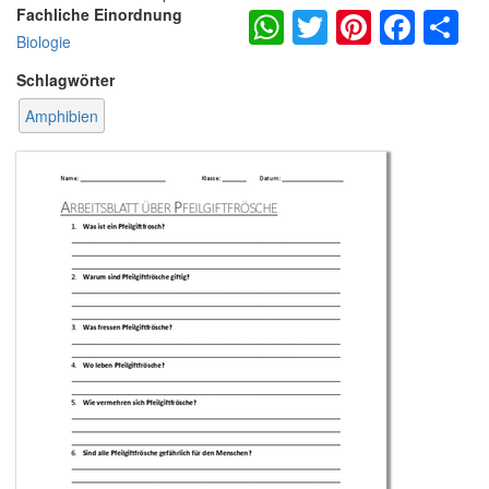
WhatsApp
Twitter
Pintere
Fac
S
Fachliche Einordnung
Biologie
Schlagwörter
Amphibien