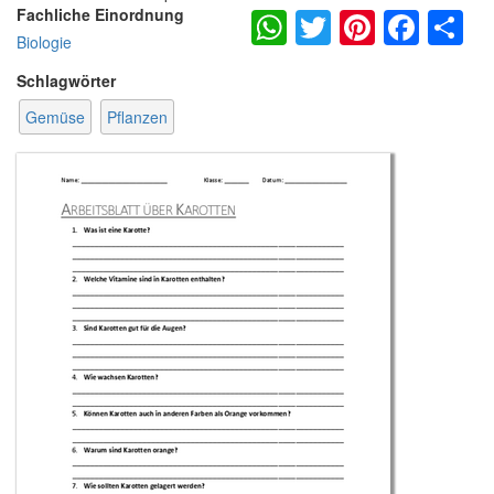
WhatsApp
Twitter
Pintere
Fac
S
Fachliche Einordnung
Biologie
Schlagwörter
Gemüse
Pflanzen