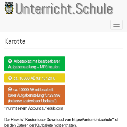
Direkt
Unterricht.Schule
zum
Inhalt
Naviga
aktivie
Karotte
Arbeitsblatt mit bearbeitbarer
Aufgabenstellung + MP3 kaufen
ca. 10000 AB für nur 20 €
ca. 10000 AB mit bearbeit-
barer Aufgabenstellung für 29,99€
(inklusive kostenloser Updates*)
* nur mit einem Account auf eduki.com
Der Hinweis
"Kostenloser Download von https://unterricht.schule"
ist
bei den Dateien der Kaufpakete nicht enthalten.