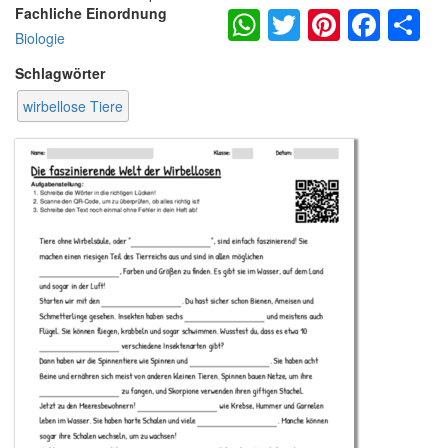
WhatsApp
Twitter
Pintere
Fac
S
Fachliche Einordnung
Biologie
Schlagwörter
wirbellose Tiere