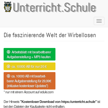
Direkt
Unterricht.Schule
zum
Inhalt
Naviga
aktivie
Die faszinierende Welt der Wirbellosen
Arbeitsblatt mit bearbeitbarer
Aufgabenstellung + MP3 kaufen
ca. 10000 AB für nur 20 €
ca. 10000 AB mit bearbeit-
barer Aufgabenstellung für 29,99€
(inklusive kostenloser Updates*)
* nur mit einem Account auf eduki.com
Der Hinweis
"Kostenloser Download von https://unterricht.schule"
ist
bei den Dateien der Kaufpakete nicht enthalten.