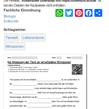
Der Hinweis
"Kostenloser Download von https://unterricht.schule"
ist
bei den Dateien der Kaufpakete nicht enthalten.
WhatsApp
Twitter
Pintere
Fac
S
Fachliche Einordnung
Biologie
Erdkunde
Schlagwörter
Tierwelt
Lebensräume
Klimazonen