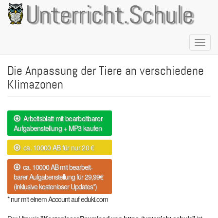
Direkt
Unterricht.Schule
zum
Inhalt
Naviga
aktivie
Die Anpassung der Tiere an verschiedene
Klimazonen
Arbeitsblatt mit bearbeitbarer
Aufgabenstellung + MP3 kaufen
ca. 10000 AB für nur 20 €
ca. 10000 AB mit bearbeit-
barer Aufgabenstellung für 29,99€
(inklusive kostenloser Updates*)
* nur mit einem Account auf eduki.com