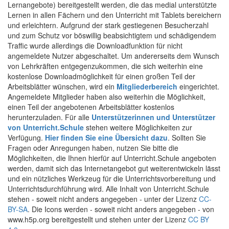
Lernangebote) bereitgestellt werden, die das medial unterstützte
Lernen in allen Fächern und den Unterricht mit Tablets bereichern
und erleichtern. Aufgrund der stark gestiegenen Besucherzahl
und zum Schutz vor böswillig beabsichtigtem und schädigendem
Traffic wurde allerdings die Downloadfunktion für nicht
angemeldete Nutzer abgeschaltet. Um andererseits dem Wunsch
von Lehrkräften entgegenzukommen, die sich weiterhin eine
kostenlose Downloadmöglichkeit für einen großen Teil der
Arbeitsblätter wünschen, wird ein
Mitgliederbereich
eingerichtet.
Angemeldete Mitglieder haben also weiterhin die Möglichkeit,
einen Teil der angebotenen Arbeitsblätter kostenlos
herunterzuladen. Für alle
Unterstützerinnen und Unterstützer
von Unterricht.Schule
stehen weitere Möglichkeiten zur
Verfügung.
Hier finden Sie eine Übersicht dazu
. Sollten Sie
Fragen oder Anregungen haben, nutzen Sie bitte die
Möglichkeiten, die Ihnen hierfür auf Unterricht.Schule angeboten
werden, damit sich das Internetangebot gut weiterentwickeln lässt
und ein nützliches Werkzeug für die Unterrichtsvorbereitung und
Unterrichtsdurchführung wird. Alle Inhalt von Unterricht.Schule
stehen - soweit nicht anders angegeben - unter der Lizenz
CC-
BY-SA
. Die Icons werden - soweit nicht anders angegeben - von
www.h5p.org bereitgestellt und stehen unter der Lizenz
CC BY