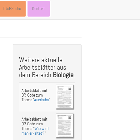
Titel-Suche
Kontakt
st
ebook
hare
Weitere aktuelle
Arbeitsblätter aus
dem Bereich
Biologie
:
Arbeitsblatt mit
QR-Code zum
Thema "
Auerhuhn
"
Arbeitsblatt mit
QR-Code zum
Thema "
Wie wird
man erkältet?
"