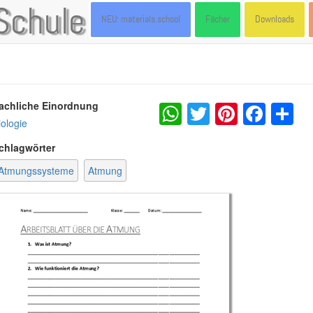
Schule
NEU: materials.school
Fächer
Downloads
WhatsApp
Twitter
Pintere
Fac
S
achliche Einordnung
iologie
chlagwörter
Atmungssysteme
Atmung