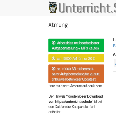
Direkt
Unterricht.
Main
zum
Inhalt
navigation
Atmung
F
Arbeitsblatt mit bearbeitbarer
B
Aufgabenstellung + MP3 kaufen
S
ca. 10000 AB für nur 20 €
ca. 10000 AB mit bearbeit-
barer Aufgabenstellung für 29,99€
(inklusive kostenloser Updates*)
* nur mit einem Account auf eduki.com
Der Hinweis
"Kostenloser Download
von https://unterricht.schule"
ist bei
den Dateien der Kaufpakete nicht
enthalten.