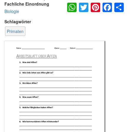
WhatsApp
Twitter
Pintere
Fac
S
Fachliche Einordnung
Biologie
Schlagwörter
Primaten