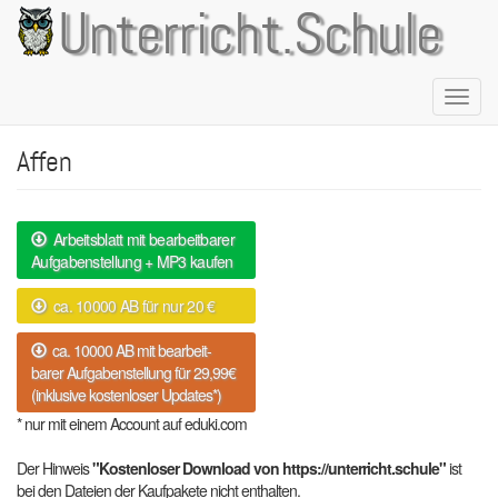
Direkt
Unterricht.Schule
zum
Inhalt
Naviga
aktivie
Affen
Arbeitsblatt mit bearbeitbarer
Aufgabenstellung + MP3 kaufen
ca. 10000 AB für nur 20 €
ca. 10000 AB mit bearbeit-
barer Aufgabenstellung für 29,99€
(inklusive kostenloser Updates*)
* nur mit einem Account auf eduki.com
Der Hinweis
"Kostenloser Download von https://unterricht.schule"
ist
bei den Dateien der Kaufpakete nicht enthalten.