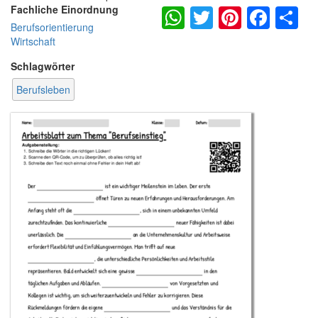
WhatsApp
Twitter
Pintere
Fac
S
Fachliche Einordnung
Berufsorientierung
Wirtschaft
Schlagwörter
Berufsleben