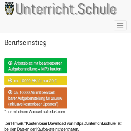
Direkt
Unterricht.Schule
zum
Inhalt
Naviga
aktivie
Berufseinstieg
Arbeitsblatt mit bearbeitbarer
Aufgabenstellung + MP3 kaufen
ca. 10000 AB für nur 20 €
ca. 10000 AB mit bearbeit-
barer Aufgabenstellung für 29,99€
(inklusive kostenloser Updates*)
* nur mit einem Account auf eduki.com
Der Hinweis
"Kostenloser Download von https://unterricht.schule"
ist
bei den Dateien der Kaufpakete nicht enthalten.