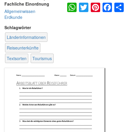
WhatsApp
Twitter
Pintere
Fac
S
Fachliche Einordnung
Allgemeinwissen
Erdkunde
Schlagwörter
Länderinformationen
Reiseunterkünfte
Textsorten
Tourismus