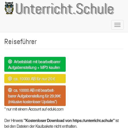
Direkt
Unterricht.Schule
zum
Inhalt
Naviga
aktivie
Reiseführer
Arbeitsblatt mit bearbeitbarer
Aufgabenstellung + MP3 kaufen
ca. 10000 AB für nur 20 €
ca. 10000 AB mit bearbeit-
barer Aufgabenstellung für 29,99€
(inklusive kostenloser Updates*)
* nur mit einem Account auf eduki.com
Der Hinweis
"Kostenloser Download von https://unterricht.schule"
ist
bei den Dateien der Kaufpakete nicht enthalten.