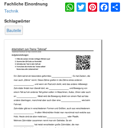
WhatsApp
Twitter
Pintere
Fac
S
Fachliche Einordnung
Technik
Schlagwörter
Bauteile