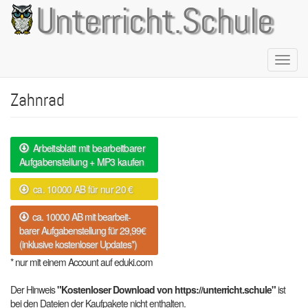
Direkt
Unterricht.Schule
zum
Inhalt
Naviga
aktivie
Zahnrad
Arbeitsblatt mit bearbeitbarer
Aufgabenstellung + MP3 kaufen
ca. 10000 AB für nur 20 €
ca. 10000 AB mit bearbeit-
barer Aufgabenstellung für 29,99€
(inklusive kostenloser Updates*)
* nur mit einem Account auf eduki.com
Der Hinweis
"Kostenloser Download von https://unterricht.schule"
ist
bei den Dateien der Kaufpakete nicht enthalten.