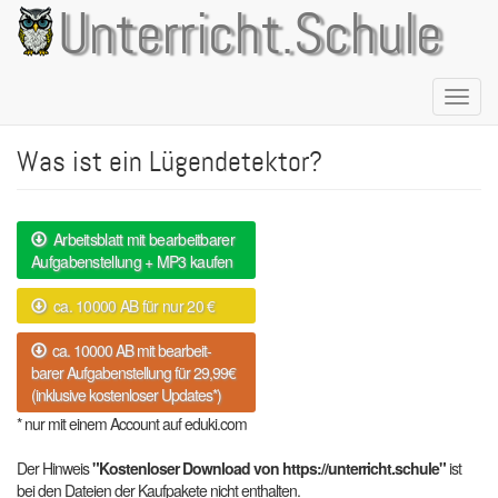
Direkt
Unterricht.Schule
zum
Inhalt
Naviga
aktivie
Was ist ein Lügendetektor?
Arbeitsblatt mit bearbeitbarer
Aufgabenstellung + MP3 kaufen
ca. 10000 AB für nur 20 €
ca. 10000 AB mit bearbeit-
barer Aufgabenstellung für 29,99€
(inklusive kostenloser Updates*)
* nur mit einem Account auf eduki.com
Der Hinweis
"Kostenloser Download von https://unterricht.schule"
ist
bei den Dateien der Kaufpakete nicht enthalten.