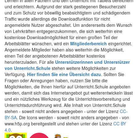
Lernen in allen Fächern und den Unterricht mit Tablets bereichern
und erleichtern. Aufgrund der stark gestiegenen Besucherzahl
und zum Schutz vor böswillig beabsichtigtem und schädigendem
Traffic wurde allerdings die Downloadfunktion für nicht
angemeldete Nutzer abgeschaltet. Um andererseits dem Wunsch
von Lehrkräften entgegenzukommen, die sich weiterhin eine
kostenlose Downloadmöglichkeit für einen großen Teil der
Arbeitsblätter wünschen, wird ein
Mitgliederbereich
eingerichtet.
Angemeldete Mitglieder haben also weiterhin die Möglichkeit,
einen Teil der angebotenen Arbeitsblätter kostenlos
herunterzuladen. Für alle
Unterstützerinnen und Unterstützer
von Unterricht.Schule
stehen weitere Möglichkeiten zur
Verfügung.
Hier finden Sie eine Übersicht dazu
. Sollten Sie
Fragen oder Anregungen haben, nutzen Sie bitte die
Möglichkeiten, die Ihnen hierfür auf Unterricht.Schule angeboten
werden, damit sich das Internetangebot gut weiterentwickeln lässt
und ein nützliches Werkzeug für die Unterrichtsvorbereitung und
Unterrichtsdurchführung wird. Alle Inhalt von Unterricht.Schule
stehen - soweit nicht anders angegeben - unter der Lizenz
CC-
BY-SA
. Die Icons werden - soweit nicht anders angegeben - von
www.h5p.org bereitgestellt und stehen unter der Lizenz
CC BY
4.0
.