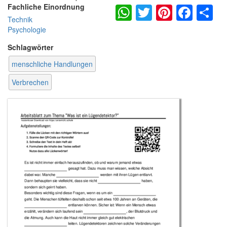
WhatsApp
Twitter
Pintere
Fac
S
Fachliche Einordnung
Technik
Psychologie
Schlagwörter
menschliche Handlungen
Verbrechen