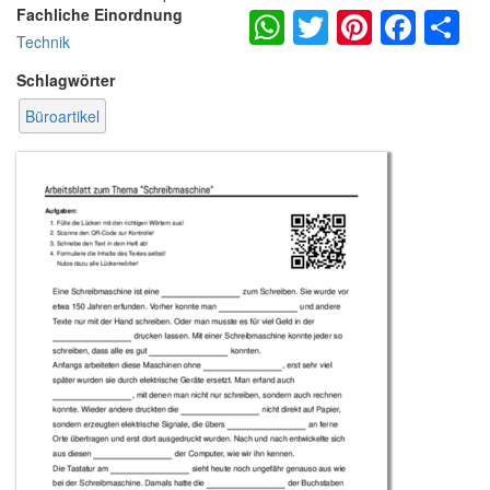
WhatsApp
Twitter
Pintere
Fac
S
Fachliche Einordnung
Technik
Schlagwörter
Büroartikel