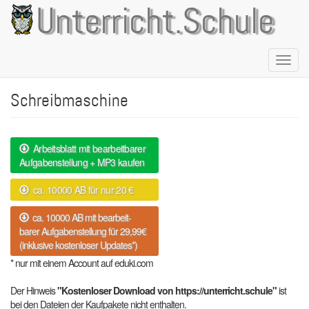
Direkt
Unterricht.Schule
zum
Inhalt
Naviga
aktivie
Schreibmaschine
Arbeitsblatt mit bearbeitbarer
Aufgabenstellung + MP3 kaufen
ca. 10000 AB für nur 20 €
ca. 10000 AB mit bearbeit-
barer Aufgabenstellung für 29,99€
(inklusive kostenloser Updates*)
* nur mit einem Account auf eduki.com
Der Hinweis
"Kostenloser Download von https://unterricht.schule"
ist
bei den Dateien der Kaufpakete nicht enthalten.