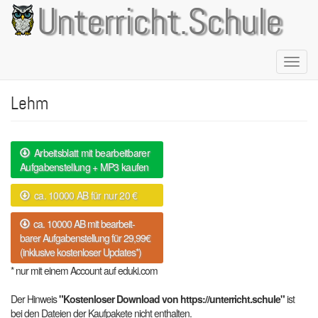
Direkt
Unterricht.Schule
zum
Inhalt
Naviga
aktivie
Lehm
Arbeitsblatt mit bearbeitbarer
Aufgabenstellung + MP3 kaufen
ca. 10000 AB für nur 20 €
ca. 10000 AB mit bearbeit-
barer Aufgabenstellung für 29,99€
(inklusive kostenloser Updates*)
* nur mit einem Account auf eduki.com
Der Hinweis
"Kostenloser Download von https://unterricht.schule"
ist
bei den Dateien der Kaufpakete nicht enthalten.