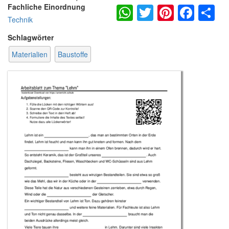
WhatsApp
Twitter
Pintere
Fac
S
Fachliche Einordnung
Technik
Schlagwörter
Materialien
Baustoffe