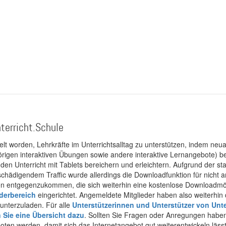
terricht.Schule
kelt worden, Lehrkräfte im Unterrichtsalltag zu unterstützen, indem neuar
rigen interaktiven Übungen sowie andere interaktive Lernangebote) ber
 den Unterricht mit Tablets bereichern und erleichtern. Aufgrund der 
 schädigendem Traffic wurde allerdings die Downloadfunktion für nicht
 entgegenzukommen, die sich weiterhin eine kostenlose Downloadmögli
ederbereich
eingerichtet. Angemeldete Mitglieder haben also weiterhin d
unterzuladen. Für alle
Unterstützerinnen und Unterstützer von Unte
n Sie eine Übersicht dazu
. Sollten Sie Fragen oder Anregungen haben,
boten werden, damit sich das Internetangebot gut weiterentwickeln läss