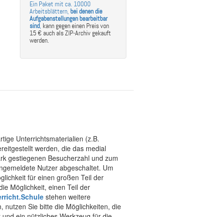
Ein Paket mit ca. 10000
Arbeitsblättern,
bei denen die
Aufgabenstellungen bearbeitbar
sind
,
kann gegen einen Preis von
15 € auch als ZIP-Archiv gekauft
werden.
tige Unterrichtsmaterialien (z.B.
eitgestellt werden, die das medial
stark gestiegenen Besucherzahl und zum
 angemeldete Nutzer abgeschaltet. Um
chkeit für einen großen Teil der
ie Möglichkeit, einen Teil der
rricht.Schule
stehen weitere
 nutzen Sie bitte die Möglichkeiten, die
t und ein nützliches Werkzeug für die