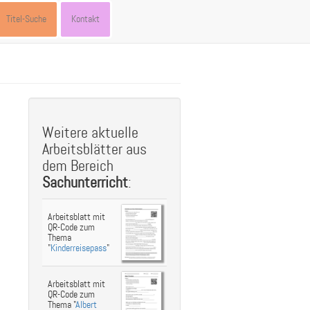
Titel-Suche
Kontakt
st
ebook
hare
Weitere aktuelle
Arbeitsblätter aus
dem Bereich
Sachunterricht
:
Arbeitsblatt mit
QR-Code zum
Thema
"
Kinderreisepass
"
Arbeitsblatt mit
QR-Code zum
Thema "
Albert