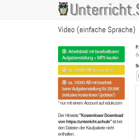
Direkt
Unterricht.
Main
zum
Inhalt
navigation
Video (einfache Sprache)
F
Arbeitsblatt mit bearbeitbarer
S
Aufgabenstellung + MP3 kaufen
S
ca. 10000 AB für nur 20 €
ca. 10000 AB mit bearbeit-
barer Aufgabenstellung für 29,99€
(inklusive kostenloser Updates*)
* nur mit einem Account auf eduki.com
Der Hinweis
"Kostenloser Download
von https://unterricht.schule"
ist bei
den Dateien der Kaufpakete nicht
enthalten.