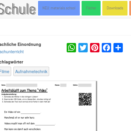
Schule
NEU: materials.school
Fächer
Downloads
WhatsApp
Twitter
Pintere
Fac
S
achliche Einordnung
achunterricht
chlagwörter
Filme
Aufnahmetechnik