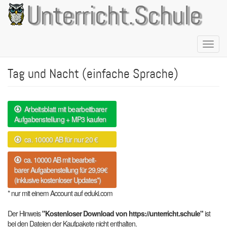
Direkt
Unterricht.Schule
zum
Inhalt
Naviga
aktivie
Tag und Nacht (einfache Sprache)
Arbeitsblatt mit bearbeitbarer
Aufgabenstellung + MP3 kaufen
ca. 10000 AB für nur 20 €
ca. 10000 AB mit bearbeit-
barer Aufgabenstellung für 29,99€
(inklusive kostenloser Updates*)
* nur mit einem Account auf eduki.com
Der Hinweis
"Kostenloser Download von https://unterricht.schule"
ist
bei den Dateien der Kaufpakete nicht enthalten.