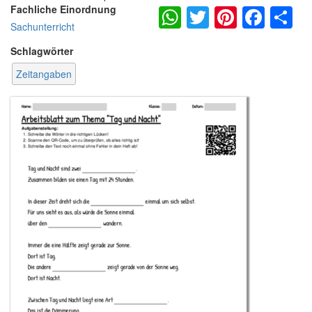
WhatsApp
Twitter
Pintere
Fac
S
Fachliche Einordnung
Sachunterricht
Schlagwörter
Zeitangaben