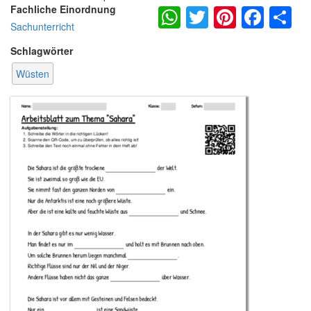
WhatsApp
Twitter
Pintere
Fac
S
Fachliche Einordnung
Sachunterricht
Schlagwörter
Wüsten