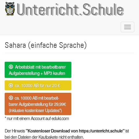
Direkt
Unterricht.Schule
zum
Inhalt
Naviga
aktivie
Sahara (einfache Sprache)
Arbeitsblatt mit bearbeitbarer
Aufgabenstellung + MP3 kaufen
ca. 10000 AB für nur 20 €
ca. 10000 AB mit bearbeit-
barer Aufgabenstellung für 29,99€
(inklusive kostenloser Updates*)
* nur mit einem Account auf eduki.com
Der Hinweis
"Kostenloser Download von https://unterricht.schule"
ist
bei den Dateien der Kaufpakete nicht enthalten.