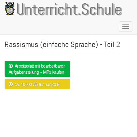
Direkt
Unterricht.Schule
zum
Inhalt
Naviga
aktivie
Rassismus (einfache Sprache) - Teil 2
Arbeitsblatt mit bearbeitbarer
Aufgabenstellung + MP3 kaufen
ca. 10000 AB für nur 20 €