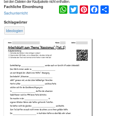
bei den Dateien der Kaufpakete nicht enthalten.
WhatsApp
Twitter
Pintere
Fac
S
Fachliche Einordnung
Sachunterricht
Schlagwörter
Ideologien