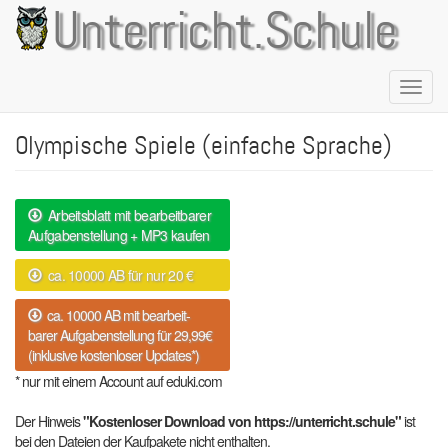
Direkt
Unterricht.Schule
zum
Inhalt
Naviga
aktivie
Olympische Spiele (einfache Sprache)
Arbeitsblatt mit bearbeitbarer
Aufgabenstellung + MP3 kaufen
ca. 10000 AB für nur 20 €
ca. 10000 AB mit bearbeit-
barer Aufgabenstellung für 29,99€
(inklusive kostenloser Updates*)
* nur mit einem Account auf eduki.com
Der Hinweis
"Kostenloser Download von https://unterricht.schule"
ist
bei den Dateien der Kaufpakete nicht enthalten.