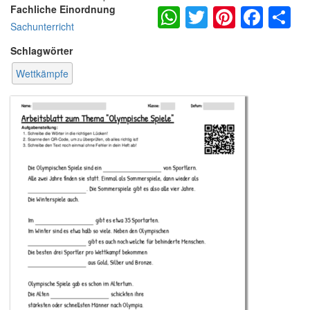
WhatsApp
Twitter
Pintere
Fac
S
Fachliche Einordnung
Sachunterricht
Schlagwörter
Wettkämpfe