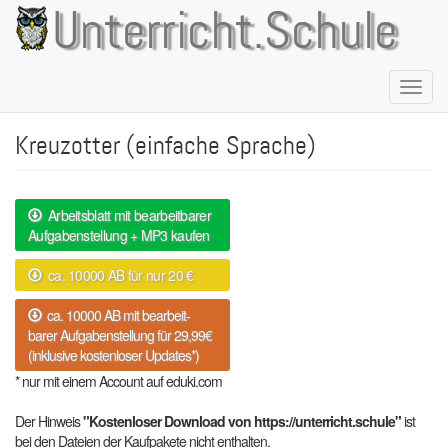
Direkt
Unterricht.Schule
zum
Inhalt
Naviga
aktivie
Kreuzotter (einfache Sprache)
Arbeitsblatt mit bearbeitbarer
Aufgabenstellung + MP3 kaufen
ca. 10000 AB für nur 20 €
ca. 10000 AB mit bearbeit-
barer Aufgabenstellung für 29,99€
(inklusive kostenloser Updates*)
* nur mit einem Account auf eduki.com
Der Hinweis
"Kostenloser Download von https://unterricht.schule"
ist
bei den Dateien der Kaufpakete nicht enthalten.