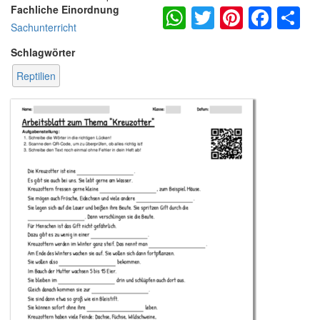
WhatsApp
Twitter
Pintere
Fac
S
Fachliche Einordnung
Sachunterricht
Schlagwörter
Reptilien