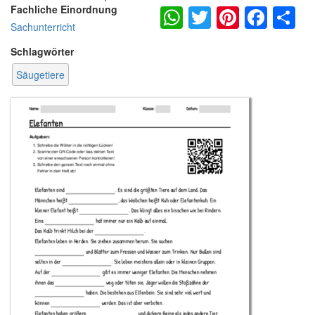
WhatsApp
Twitter
Pintere
Fac
S
Fachliche Einordnung
Sachunterricht
Schlagwörter
Säugetiere