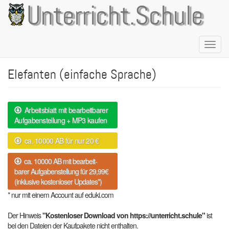
Direkt
Unterricht.Schule
zum
Inhalt
Naviga
aktivie
Elefanten (einfache Sprache)
Arbeitsblatt mit bearbeitbarer
Aufgabenstellung + MP3 kaufen
ca. 10000 AB für nur 20 €
ca. 10000 AB mit bearbeit-
barer Aufgabenstellung für 29,99€
(inklusive kostenloser Updates*)
* nur mit einem Account auf eduki.com
Der Hinweis
"Kostenloser Download von https://unterricht.schule"
ist
bei den Dateien der Kaufpakete nicht enthalten.