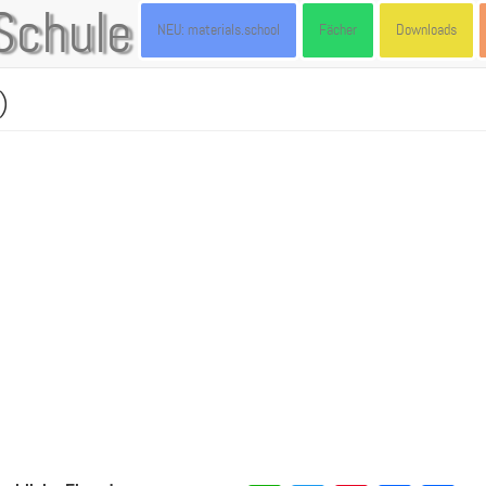
Schule
NEU: materials.school
Fächer
Downloads
)