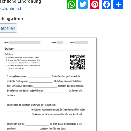
WhatsApp
Twitter
Pintere
Fac
S
achliche Einordnung
achunterricht
chlagwörter
Reptilien