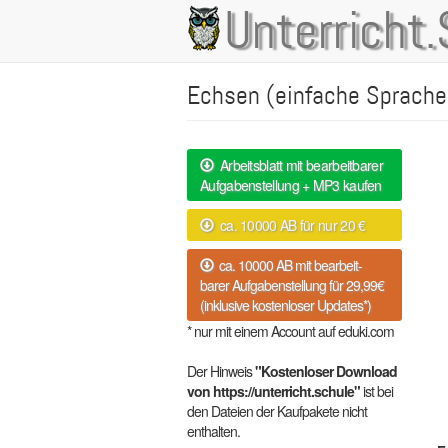
Direkt
Unterricht.
Main
zum
Inhalt
navigation
Echsen (einfache Sprache
Arbeitsblatt mit bearbeitbarer
Aufgabenstellung + MP3 kaufen
ca. 10000 AB für nur 20 €
ca. 10000 AB mit bearbeit-
barer Aufgabenstellung für 29,99€
(inklusive kostenloser Updates*)
* nur mit einem Account auf eduki.com
Der Hinweis
"Kostenloser Download
von https://unterricht.schule"
ist bei
den Dateien der Kaufpakete nicht
enthalten.