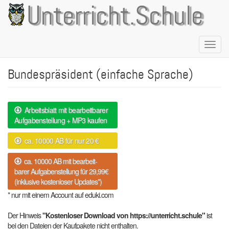
Direkt
Unterricht.Schule
zum
Inhalt
Naviga
aktivie
Bundespräsident (einfache Sprache)
Arbeitsblatt mit bearbeitbarer
Aufgabenstellung + MP3 kaufen
ca. 10000 AB für nur 20 €
ca. 10000 AB mit bearbeit-
barer Aufgabenstellung für 29,99€
(inklusive kostenloser Updates*)
* nur mit einem Account auf eduki.com
Der Hinweis
"Kostenloser Download von https://unterricht.schule"
ist
bei den Dateien der Kaufpakete nicht enthalten.