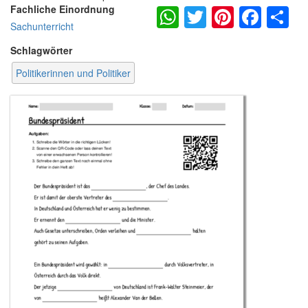
WhatsApp
Twitter
Pintere
Fac
S
Fachliche Einordnung
Sachunterricht
Schlagwörter
Politikerinnen und Politiker