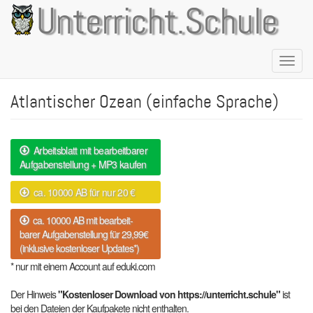
Direkt
Unterricht.Schule
zum
Inhalt
Naviga
aktivie
Atlantischer Ozean (einfache Sprache)
Arbeitsblatt mit bearbeitbarer
Aufgabenstellung + MP3 kaufen
ca. 10000 AB für nur 20 €
ca. 10000 AB mit bearbeit-
barer Aufgabenstellung für 29,99€
(inklusive kostenloser Updates*)
* nur mit einem Account auf eduki.com
Der Hinweis
"Kostenloser Download von https://unterricht.schule"
ist
bei den Dateien der Kaufpakete nicht enthalten.