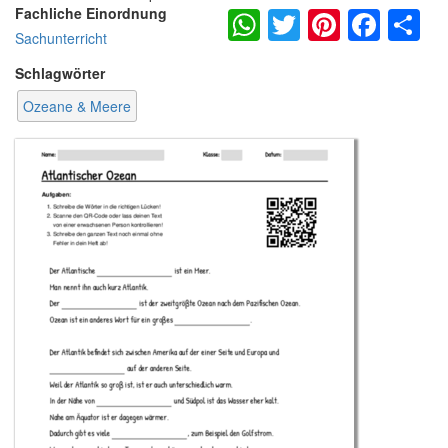
WhatsApp
Twitter
Pintere
Fac
S
Fachliche Einordnung
Sachunterricht
Schlagwörter
Ozeane & Meere