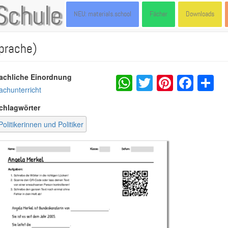
Schule
NEU: materials.school
Fächer
Downloads
prache)
WhatsApp
Twitter
Pintere
Fac
S
achliche Einordnung
achunterricht
chlagwörter
Politikerinnen und Politiker