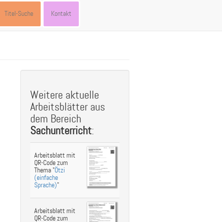
Titel-Suche
Kontakt
st
ebook
hare
Weitere aktuelle
Arbeitsblätter aus
dem Bereich
Sachunterricht
:
Arbeitsblatt mit
QR-Code zum
Thema "
Ötzi
(einfache
Sprache)
"
Arbeitsblatt mit
QR-Code zum