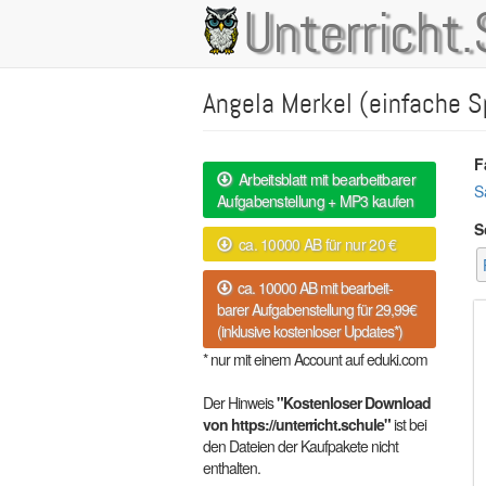
Direkt
Unterricht.
Main
zum
Inhalt
navigation
Angela Merkel (einfache S
F
Arbeitsblatt mit bearbeitbarer
S
Aufgabenstellung + MP3 kaufen
S
ca. 10000 AB für nur 20 €
ca. 10000 AB mit bearbeit-
barer Aufgabenstellung für 29,99€
(inklusive kostenloser Updates*)
* nur mit einem Account auf eduki.com
Der Hinweis
"Kostenloser Download
von https://unterricht.schule"
ist bei
den Dateien der Kaufpakete nicht
enthalten.