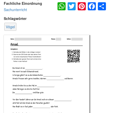
WhatsApp
Twitter
Pintere
Fac
S
Fachliche Einordnung
Sachunterricht
Schlagwörter
Vögel