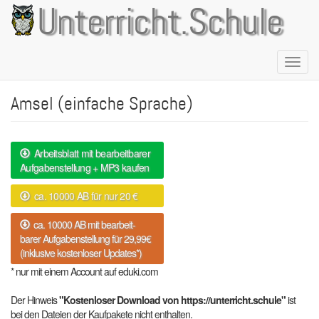
Direkt
Unterricht.Schule
zum
Inhalt
Naviga
aktivie
Amsel (einfache Sprache)
Arbeitsblatt mit bearbeitbarer
Aufgabenstellung + MP3 kaufen
ca. 10000 AB für nur 20 €
ca. 10000 AB mit bearbeit-
barer Aufgabenstellung für 29,99€
(inklusive kostenloser Updates*)
* nur mit einem Account auf eduki.com
Der Hinweis
"Kostenloser Download von https://unterricht.schule"
ist
bei den Dateien der Kaufpakete nicht enthalten.