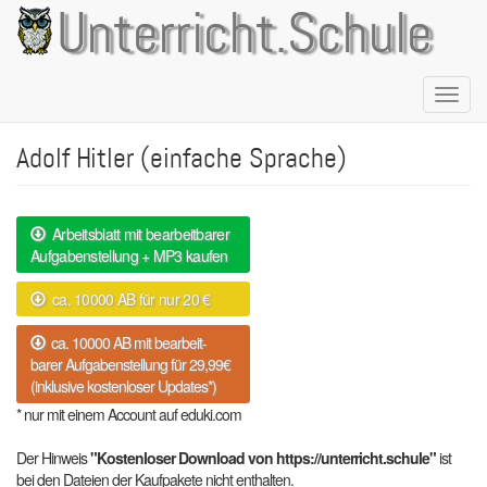
Direkt
Unterricht.Schule
zum
Inhalt
Naviga
aktivie
Adolf Hitler (einfache Sprache)
Arbeitsblatt mit bearbeitbarer
Aufgabenstellung + MP3 kaufen
ca. 10000 AB für nur 20 €
ca. 10000 AB mit bearbeit-
barer Aufgabenstellung für 29,99€
(inklusive kostenloser Updates*)
* nur mit einem Account auf eduki.com
Der Hinweis
"Kostenloser Download von https://unterricht.schule"
ist
bei den Dateien der Kaufpakete nicht enthalten.