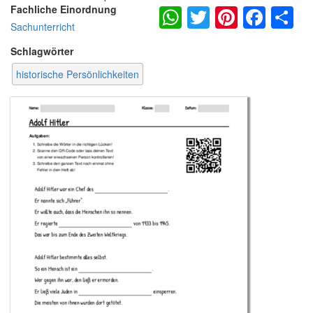
WhatsApp
Twitter
Pintere
Fac
S
Fachliche Einordnung
Sachunterricht
Schlagwörter
historische Persönlichkeiten