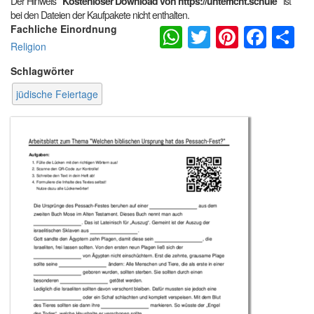
Der Hinweis
"Kostenloser Download von https://unterricht.schule"
ist
bei den Dateien der Kaufpakete nicht enthalten.
WhatsApp
Twitter
Pintere
Fac
S
Fachliche Einordnung
Religion
Schlagwörter
jüdische Feiertage