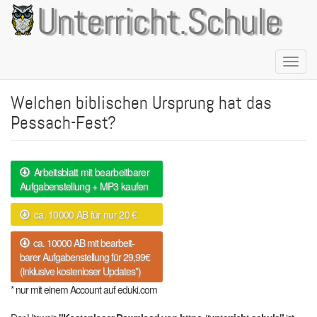
Direkt
Unterricht.Schule
zum
Inhalt
Naviga
aktivie
Welchen biblischen Ursprung hat das
Pessach-Fest?
Arbeitsblatt mit bearbeitbarer
Aufgabenstellung + MP3 kaufen
ca. 10000 AB für nur 20 €
ca. 10000 AB mit bearbeit-
barer Aufgabenstellung für 29,99€
(inklusive kostenloser Updates*)
* nur mit einem Account auf eduki.com