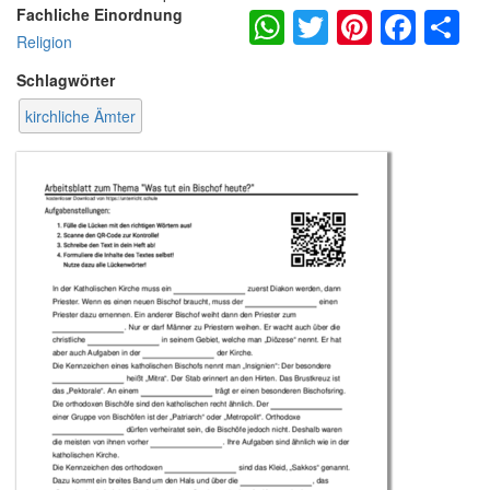
WhatsApp
Twitter
Pintere
Fac
S
Fachliche Einordnung
Religion
Schlagwörter
kirchliche Ämter