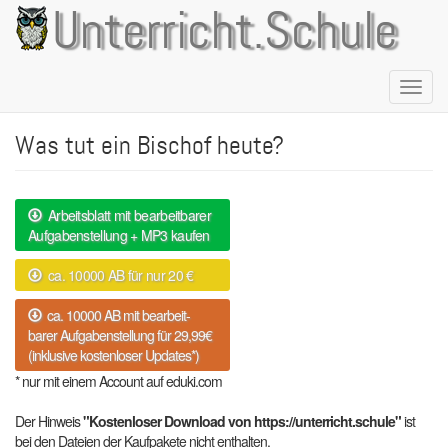
Direkt
Unterricht.Schule
zum
Inhalt
Naviga
aktivie
Was tut ein Bischof heute?
Arbeitsblatt mit bearbeitbarer
Aufgabenstellung + MP3 kaufen
ca. 10000 AB für nur 20 €
ca. 10000 AB mit bearbeit-
barer Aufgabenstellung für 29,99€
(inklusive kostenloser Updates*)
* nur mit einem Account auf eduki.com
Der Hinweis
"Kostenloser Download von https://unterricht.schule"
ist
bei den Dateien der Kaufpakete nicht enthalten.