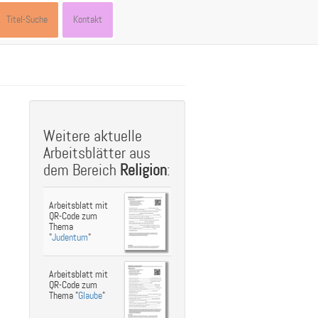
Titel-Suche
Kontakt
st
ebook
hare
Weitere aktuelle
Arbeitsblätter aus
dem Bereich
Religion
:
Arbeitsblatt mit
QR-Code zum
Thema
"
Judentum
"
Arbeitsblatt mit
QR-Code zum
Thema "
Glaube
"