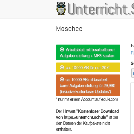
Direkt
Unterricht.
Main
zum
Inhalt
navigation
Moschee
F
Arbeitsblatt mit bearbeitbarer
R
Aufgabenstellung + MP3 kaufen
S
ca. 10000 AB für nur 20 €
ca. 10000 AB mit bearbeit-
barer Aufgabenstellung für 29,99€
(inklusive kostenloser Updates*)
* nur mit einem Account auf eduki.com
Der Hinweis
"Kostenloser Download
von https://unterricht.schule"
ist bei
den Dateien der Kaufpakete nicht
enthalten.