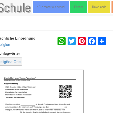
Schule
NEU: materials.school
Fächer
Downloads
WhatsApp
Twitter
Pintere
Fac
S
achliche Einordnung
eligion
chlagwörter
religiöse Orte