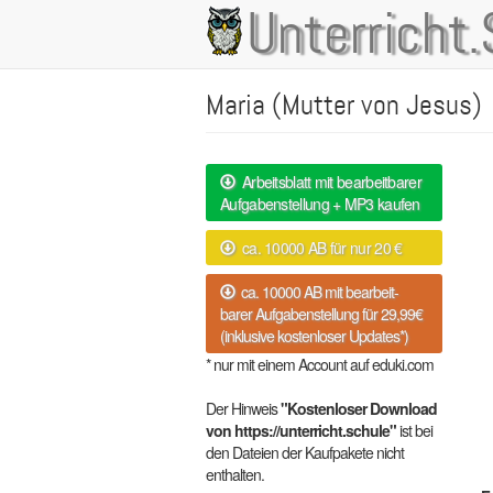
Direkt
Unterricht.
Main
zum
Inhalt
navigation
Maria (Mutter von Jesus)
Arbeitsblatt mit bearbeitbarer
Aufgabenstellung + MP3 kaufen
ca. 10000 AB für nur 20 €
ca. 10000 AB mit bearbeit-
barer Aufgabenstellung für 29,99€
(inklusive kostenloser Updates*)
* nur mit einem Account auf eduki.com
Der Hinweis
"Kostenloser Download
von https://unterricht.schule"
ist bei
den Dateien der Kaufpakete nicht
enthalten.