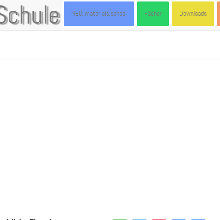
Schule
NEU: materials.school
Fächer
Downloads