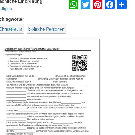
WhatsApp
Twitter
Pintere
Fac
S
achliche Einordnung
eligion
chlagwörter
Christentum
biblische Personen