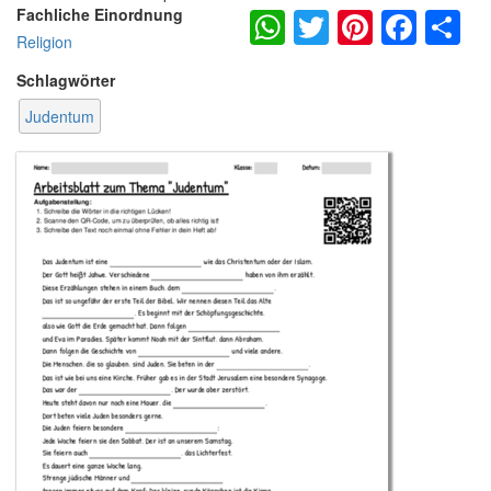
WhatsApp
Twitter
Pintere
Fac
S
Fachliche Einordnung
Religion
Schlagwörter
Judentum