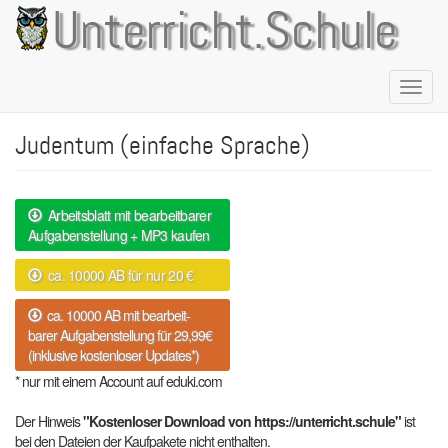
Direkt
Unterricht.Schule
zum
Inhalt
Naviga
aktivie
Judentum (einfache Sprache)
Arbeitsblatt mit bearbeitbarer
Aufgabenstellung + MP3 kaufen
ca. 10000 AB für nur 20 €
ca. 10000 AB mit bearbeit-
barer Aufgabenstellung für 29,99€
(inklusive kostenloser Updates*)
* nur mit einem Account auf eduki.com
Der Hinweis
"Kostenloser Download von https://unterricht.schule"
ist
bei den Dateien der Kaufpakete nicht enthalten.